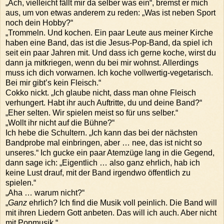
„Ach, vielleicht fällt mir da selber was ein“, bremst er mich
aus, um von etwas anderem zu reden: „Was ist neben Sport
noch dein Hobby?“
„Trommeln. Und kochen. Ein paar Leute aus meiner Kirche
haben eine Band, das ist die Jesus-Pop-Band, da spiel ich
seit ein paar Jahren mit. Und dass ich gerne koche, wirst du
dann ja mitkriegen, wenn du bei mir wohnst. Allerdings
muss ich dich vorwarnen. Ich koche vollwertig-vegetarisch.
Bei mir gibt’s kein Fleisch.“
Cokko nickt. „Ich glaube nicht, dass man ohne Fleisch
verhungert. Habt ihr auch Auftritte, du und deine Band?“
„Eher selten. Wir spielen meist so für uns selber.“
„Wollt ihr nicht auf die Bühne?“
Ich hebe die Schultern. „Ich kann das bei der nächsten
Bandprobe mal einbringen, aber … nee, das ist nicht so
unseres.“ Ich gucke ein paar Atemzüge lang in die Gegend,
dann sage ich: „Eigentlich … also ganz ehrlich, hab ich
keine Lust drauf, mit der Band irgendwo öffentlich zu
spielen.“
„Aha … warum nicht?“
„
Ganz
ehrlich? Ich find die Musik voll peinlich. Die Band will
mit ihren Liedern Gott anbeten. Das will ich auch. Aber nicht
mit Popmusik.“