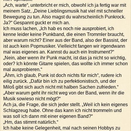
„Ach, warte“, unterbricht er mich, obwohl ich ja fertig war mit
meinem Satz, „Deine Lieblingsmusik hat viel mit schneller
Bewegung zu tun. Also magst du wahrscheinlich Punkrock.
Ja?“ Gespannt guckt er mich an.
Ich muss lachen, „Ich hab es noch nie ausprobiert, ich
kenne leider keine Punkband, die einen Trommler braucht,
aber warum nicht? Einer aus der Band, also der Bassist, der
ist auch kein Popmusiker. Vielleicht fangen wir irgendwann
mal was eigenes an. Kannst du auch ein Instrument?“
„Nein, aber wenn ihr Punk macht, ist das ja nicht so wichtig,
oder? Ich könnte Gitarre spielen, das wollte ich immer schon
mal ausprobieren.“
„Ähm, ich glaub, Punk ist doch nichts für mich“, rudere ich
eilig zurück. „Dafür bin ich zu perfektionistisch, und der
Miloš gibt sich auch nicht mit halben Sachen zufrieden.“
„Aber warum geht ihr nicht weg von der Band, wenn ihr die
Musik sowieso nicht mögt?“
Ach ja, die Frage, die sich jeder stellt. „Weil ich kein eigenes
Schlagzeug habe. Ohne das kann ich nicht trommeln und
was soll ich dann mit einer eigenen Band?“
„Hm, das stimmt natürlich.“
Ich habe keine Gelegenheit, mal nach seinen Hobbys zu